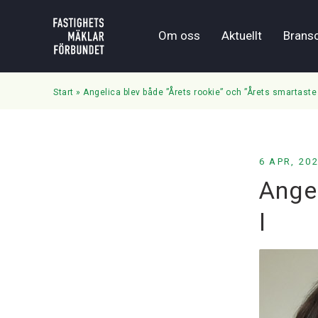
Om oss
Aktuellt
Brans
Start
»
Angelica blev både ”Årets rookie” och ”Årets smartaste
6 APR, 20
Ange
l