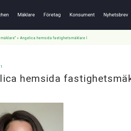
chen
Mäklare
Företag
Konsument
Nyhetsbrev
 mäklare”
»
Angelica hemsida fastighetsmäklare l
21
lica hemsida fastighetsmäk