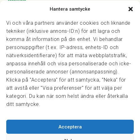
Hantera samtycke
Vasagatan 28, 111 20 Stockholm
08-82 14 30
kansli@fmf.se
Vi och våra partners använder cookies och liknande
tekniker (inklusive annons-ID:n) för att lagra och
komma åt information på din enhet. Vi behandlar
personuppgifter (t.ex. IP-adress, enhets-ID och
Snabblänkar
nätverksidentifierare) för att mäta webbplatstrafik,
Prisexempel
anpassa innehåll och visa personaliserade och icke-
Medarbetare
personaliserade annonser (annonsanpassning).
Policies & integritet
Klicka på "Acceptera" för att samtycka, "Neka" för
Information om Cookie-hantering och Google Analytics
att avstå eller "Visa preferenser" för att välja per
Integritetspolicy
kategori. Du kan när som helst ändra eller återkalla
Dataskyddsförordningen
ditt samtycke.
Samarbeten
Acceptera
Press & media
Fastighetsmäklarinspektionen