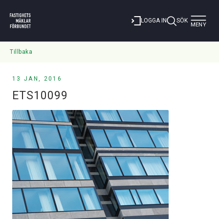
Toggle
LOGGA IN
SÖK
MENY
navigat
Tillbaka
13 JAN, 2016
ETS10099