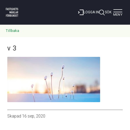
Toggle
LOGGA IN
SÖK
MENY
navigat
Tillbaka
v 3
Skapad
16 sep, 2020