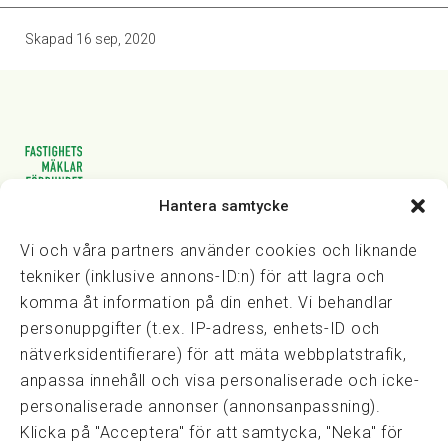
Skapad
16 sep, 2020
Hantera samtycke
Vasagatan 28, 111 20 Stockholm
08-82 14 30
kansli@fmf.se
Vi och våra partners använder cookies och liknande
tekniker (inklusive annons-ID:n) för att lagra och
komma åt information på din enhet. Vi behandlar
personuppgifter (t.ex. IP-adress, enhets-ID och
Snabblänkar
nätverksidentifierare) för att mäta webbplatstrafik,
Prisexempel
anpassa innehåll och visa personaliserade och icke-
Medarbetare
personaliserade annonser (annonsanpassning).
Policies & integritet
Klicka på "Acceptera" för att samtycka, "Neka" för
Information om Cookie-hantering och Google Analytics