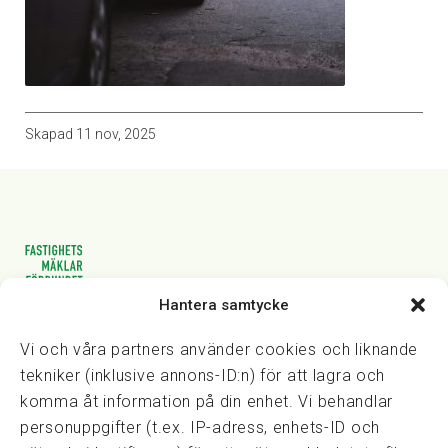
Skapad
11 nov, 2025
Hantera samtycke
Vasagatan 28, 111 20 Stockholm
08-82 14 30
kansli@fmf.se
Vi och våra partners använder cookies och liknande
tekniker (inklusive annons-ID:n) för att lagra och
komma åt information på din enhet. Vi behandlar
personuppgifter (t.ex. IP-adress, enhets-ID och
Snabblänkar