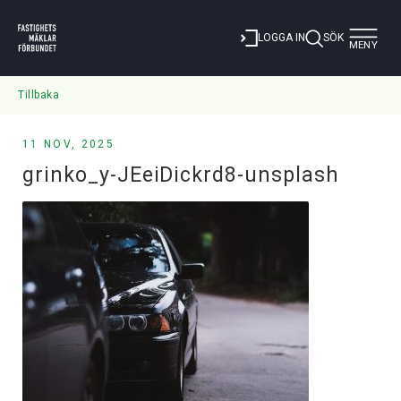
Toggle
LOGGA IN
SÖK
MENY
navigat
Tillbaka
11 NOV, 2025
grinko_y-JEeiDickrd8-unsplash