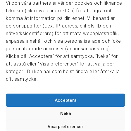
kansli@fmf.se
Vi och våra partners använder cookies och liknande
tekniker (inklusive annons-ID:n) för att lagra och
komma åt information på din enhet. Vi behandlar
personuppgifter (t.ex. IP-adress, enhets-ID och
Snabblänkar
nätverksidentifierare) för att mäta webbplatstrafik,
Prisexempel
anpassa innehåll och visa personaliserade och icke-
Medarbetare
personaliserade annonser (annonsanpassning).
Policies & integritet
Klicka på "Acceptera" för att samtycka, "Neka" för
Information om Cookie-hantering och Google Analytics
att avstå eller "Visa preferenser" för att välja per
Integritetspolicy
kategori. Du kan när som helst ändra eller återkalla
Dataskyddsförordningen
ditt samtycke.
Samarbeten
Acceptera
Press & media
Fastighetsmäklarinspektionen
Neka
FRN, Fastighetsmarknadens reklamationsnämnd
Visa preferenser