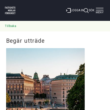
Toggle
LOGGA IN
SÖK
MENY
navigat
Tillbaka
Begär utträde