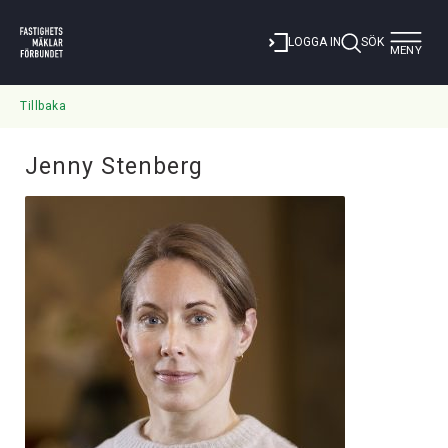
Toggle
LOGGA IN
SÖK
MENY
navigat
Tillbaka
Jenny Stenberg