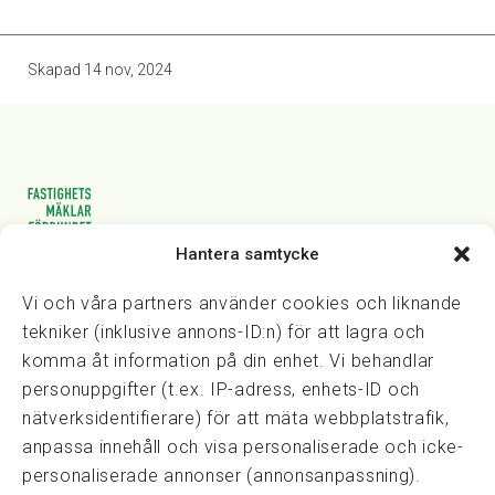
Skapad
14 nov, 2024
Hantera samtycke
Vasagatan 28, 111 20 Stockholm
08-82 14 30
kansli@fmf.se
Vi och våra partners använder cookies och liknande
tekniker (inklusive annons-ID:n) för att lagra och
komma åt information på din enhet. Vi behandlar
personuppgifter (t.ex. IP-adress, enhets-ID och
Snabblänkar
nätverksidentifierare) för att mäta webbplatstrafik,
Prisexempel
anpassa innehåll och visa personaliserade och icke-
Medarbetare
personaliserade annonser (annonsanpassning).
Policies & integritet