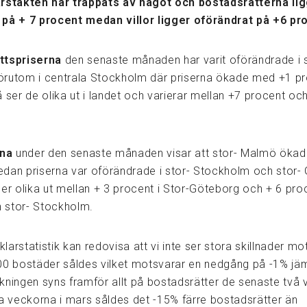
rstakten har trappats av något och bostadsrätterna lig
på + 7 procent medan villor ligger oförändrat på +6 pr
ttspriserna
den senaste månaden har varit oförändrade i 
rutom i centrala Stockholm där priserna ökade med +1 pr
 ser de olika ut i landet och varierar mellan +7 procent oc
rna
under den senaste månaden visar att stor- Malmö öka
dan priserna var oförändrade i stor- Stockholm och stor-
er olika ut mellan + 3 procent i Stor-Göteborg och + 6 proc
 stor- Stockholm.
arstatistik kan redovisa att vi inte ser stora skillnader mo
00 bostäder såldes vilket motsvarar en nedgång på -1% jä
kningen syns framför allt på bostadsrätter de senaste två 
ta veckorna i mars såldes det -15% färre bostadsrätter än