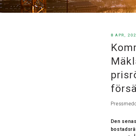
8 APR, 20
Komm
Mäkla
prisr
försä
Pressmedd
Den senast
bostadsrä