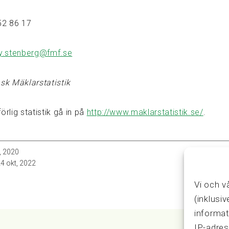
52 86 17
y.stenberg@fmf.se
nsk Mäklarstatistik
örlig statistik gå in på
http://www.maklarstatistik.se/
.
, 2020
4 okt, 2022
Vi och v
(inklusi
informat
IP-adres