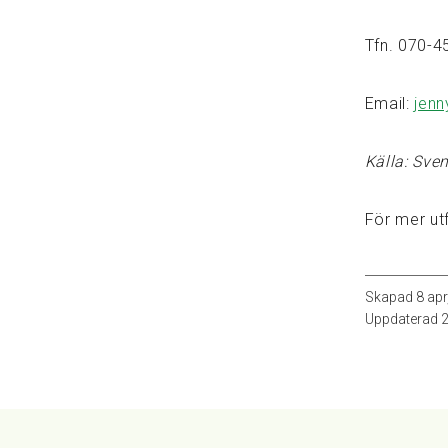
Tfn. 070-4
Email:
jenn
Källa: Sve
För mer utf
Skapad
8 apr
Uppdaterad
2