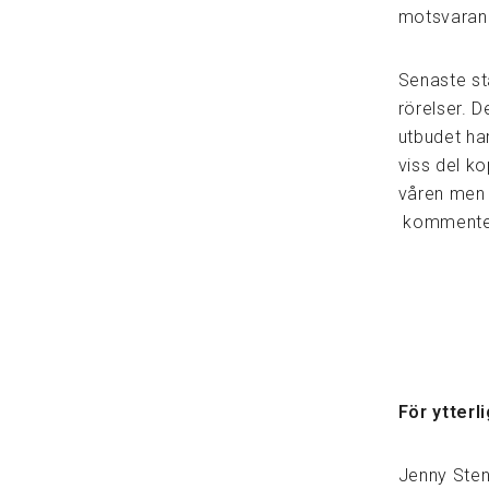
motsvaran
Senaste sta
rörelser. 
utbudet ha
viss del ko
våren men 
kommente
För ytterl
Jenny Sten