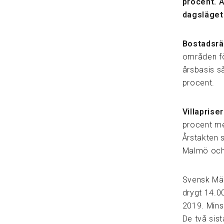
procent. Å
dagsläget 
Bostadsrä
områden fö
årsbasis så
procent.
Villaprise
procent me
Årstakten s
Malmö och
Svensk Mäkl
drygt 14.0
2019. Mins
De två sis