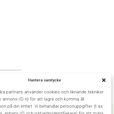
Hantera samtycke
åra partners använder cookies och liknande tekniker
ve annons-ID:n) för att lagra och komma åt
ion på din enhet. Vi behandlar personuppgifter (t.ex.
s, enhets-ID och nätverksidentifierare) för att mäta