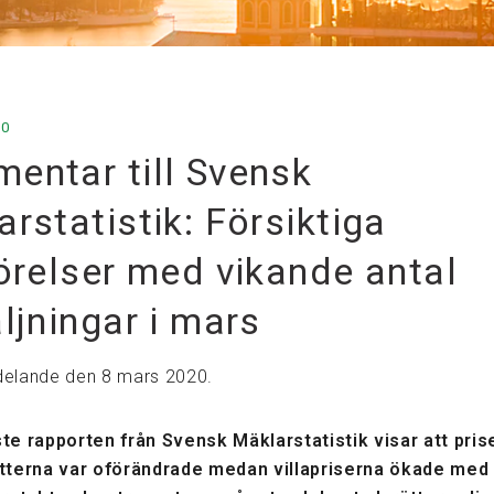
20
entar till Svensk
rstatistik: Försiktiga
örelser med vikande antal
ljningar i mars
elande den 8 mars 2020.
e rapporten från Svensk Mäklarstatistik visar att pris
tterna var oförändrade medan villapriserna ökade med