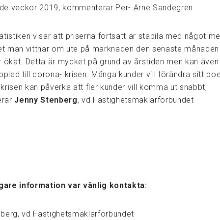
de veckor 2019, kommenterar Per- Arne Sandegren.
tistiken visar att priserna fortsatt är stabila med något me
Det man vittnar om ute på marknaden den senaste månaden 
r ökat. Detta är mycket på grund av årstiden men kan även
pplad till corona- krisen. Många kunder vill förändra sitt b
krisen kan påverka att fler kunder vill komma ut snabbt,
rar
Jenny Stenberg
, vd Fastighetsmäklarförbundet
igare information var vänlig kontakta:
berg, vd Fastighetsmäklarförbundet