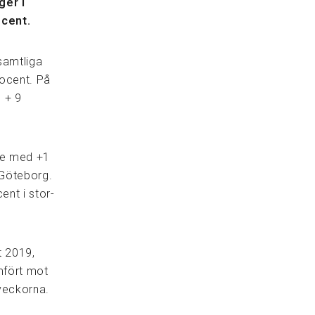
ger i
ocent.
samtliga
ocent. På
h + 9
de med +1
 Göteborg.
ent i stor-
t 2019,
mfört mot
veckorna.