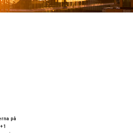
erna på
 +1