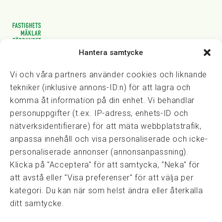
Hantera samtycke
Vasagatan 28, 111 20 Stockholm
08-82 14 30
kansli@fmf.se
Vi och våra partners använder cookies och liknande
tekniker (inklusive annons-ID:n) för att lagra och
komma åt information på din enhet. Vi behandlar
personuppgifter (t.ex. IP-adress, enhets-ID och
Snabblänkar
nätverksidentifierare) för att mäta webbplatstrafik,
Prisexempel
anpassa innehåll och visa personaliserade och icke-
Medarbetare
personaliserade annonser (annonsanpassning).
Policies & integritet
Klicka på "Acceptera" för att samtycka, "Neka" för
Information om Cookie-hantering och Google Analytics
att avstå eller "Visa preferenser" för att välja per
Integritetspolicy
kategori. Du kan när som helst ändra eller återkalla
Dataskyddsförordningen
ditt samtycke.