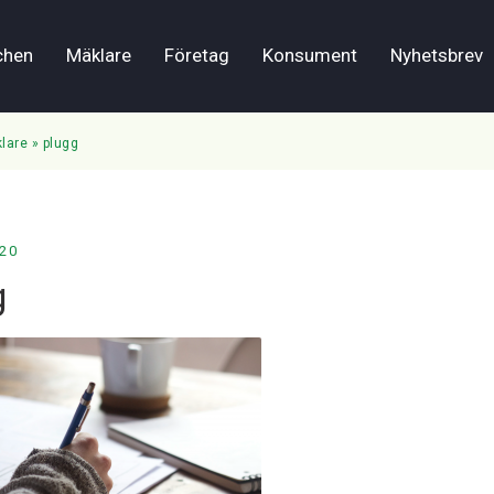
chen
Mäklare
Företag
Konsument
Nyhetsbrev
lare
»
plugg
020
g