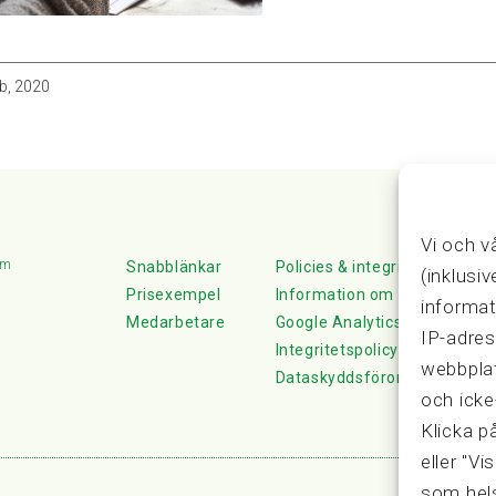
b, 2020
Vi och v
lm
Snabblänkar
Policies & integritet
(inklusi
Prisexempel
Information om Cookie-hante
informat
Medarbetare
Google Analytics
IP-adres
Integritetspolicy
webbplat
Dataskyddsförordningen
och icke
Klicka p
eller "Vi
som hels