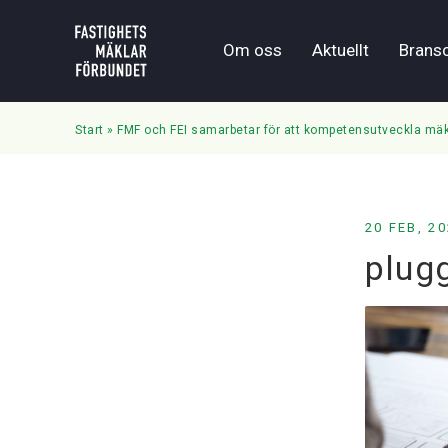
Om oss
Aktuellt
Brans
Start
»
FMF och FEI samarbetar för att kompetensutveckla mäk
20 FEB, 2
plug