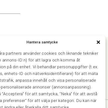
Hantera samtycke
åra partners använder cookies och liknande tekniker
Samarbeten
ve annons-ID:n) för att lagra och komma åt
ring och
Press & media
ion på din enhet. Vi behandlar personuppgifter (t.ex.
Fastighetsmäklarinspektionen
s, enhets-ID och nätverksidentifierare) för att mäta
FRN, Fastighetsmarknadens
strafik, anpassa innehåll och visa personaliserade
reklamationsnämnd
-personaliserade annonser (annonsanpassning).
å "Acceptera" för att samtycka, "Neka" för att avstå
sa preferenser" för att välja per kategori. Du kan när
t ändra eller återkalla ditt samtycke.