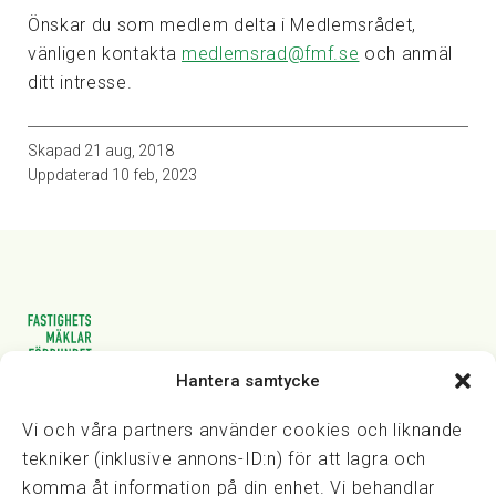
Önskar du som medlem delta i Medlemsrådet,
vänligen kontakta
medlemsrad@fmf.se
och anmäl
ditt intresse.
Skapad
21 aug, 2018
Uppdaterad
10 feb, 2023
Hantera samtycke
Vasagatan 28, 111 20 Stockholm
08-82 14 30
kansli@fmf.se
Vi och våra partners använder cookies och liknande
tekniker (inklusive annons-ID:n) för att lagra och
komma åt information på din enhet. Vi behandlar