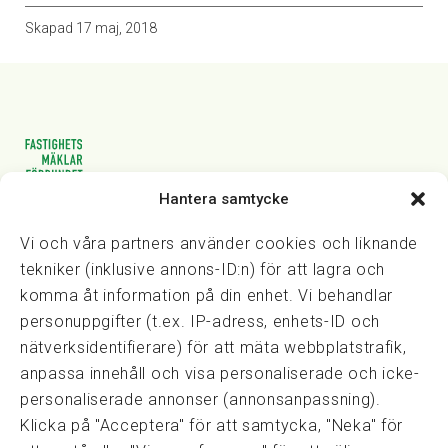
Skapad
17 maj, 2018
Hantera samtycke
Vasagatan 28, 111 20 Stockholm
08-82 14 30
kansli@fmf.se
Vi och våra partners använder cookies och liknande
tekniker (inklusive annons-ID:n) för att lagra och
komma åt information på din enhet. Vi behandlar
personuppgifter (t.ex. IP-adress, enhets-ID och
Snabblänkar
nätverksidentifierare) för att mäta webbplatstrafik,
Prisexempel
anpassa innehåll och visa personaliserade och icke-
Medarbetare
personaliserade annonser (annonsanpassning).
Policies & integritet
Klicka på "Acceptera" för att samtycka, "Neka" för
Information om Cookie-hantering och Google Analytics