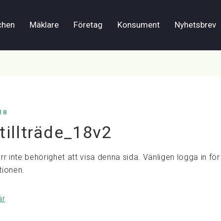
chen
Mäklare
Företag
Konsument
Nyhetsbrev
18
tillträde_18v2
rr inte behörighet att visa denna sida. Vänligen logga in för 
tionen.
är