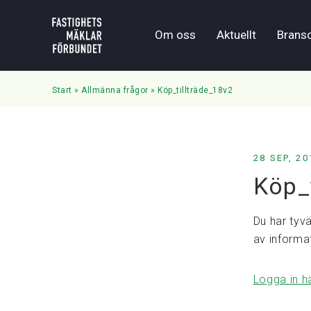
Om oss
Aktuellt
Brans
Start
»
Allmänna frågor
»
Köp_tillträde_18v2
28 SEP, 20
Köp_
Du har tyvä
av informa
Logga in h