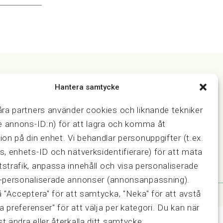
Hantera samtycke
Samarbeten
åra partners använder cookies och liknande tekniker
ring och
Press & media
Fastighetsmäklarinspektionen
ve annons-ID:n) för att lagra och komma åt
FRN, Fastighetsmarknadens
ion på din enhet. Vi behandlar personuppgifter (t.ex.
reklamationsnämnd
s, enhets-ID och nätverksidentifierare) för att mäta
strafik, anpassa innehåll och visa personaliserade
-personaliserade annonser (annonsanpassning).
å "Acceptera" för att samtycka, "Neka" för att avstå
sa preferenser" för att välja per kategori. Du kan när
t ändra eller återkalla ditt samtycke.