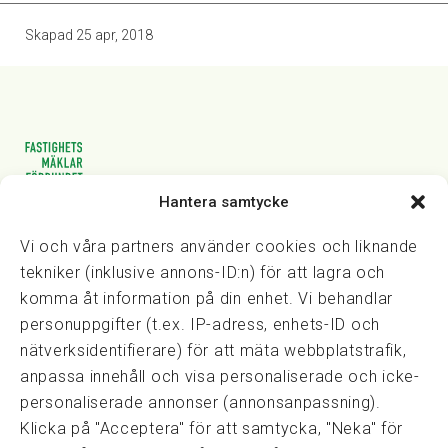
Skapad
25 apr, 2018
Hantera samtycke
Vasagatan 28, 111 20 Stockholm
08-82 14 30
kansli@fmf.se
Vi och våra partners använder cookies och liknande
tekniker (inklusive annons-ID:n) för att lagra och
komma åt information på din enhet. Vi behandlar
personuppgifter (t.ex. IP-adress, enhets-ID och
Snabblänkar
nätverksidentifierare) för att mäta webbplatstrafik,
Prisexempel
anpassa innehåll och visa personaliserade och icke-
Medarbetare
personaliserade annonser (annonsanpassning).
Policies & integritet
Klicka på "Acceptera" för att samtycka, "Neka" för
Information om Cookie-hantering och Google Analytics