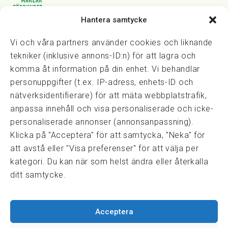
Hantera samtycke
Vasagatan 28, 111 20 Stockholm
08-82 14 30
kansli@fmf.se
Vi och våra partners använder cookies och liknande
tekniker (inklusive annons-ID:n) för att lagra och
komma åt information på din enhet. Vi behandlar
personuppgifter (t.ex. IP-adress, enhets-ID och
Snabblänkar
nätverksidentifierare) för att mäta webbplatstrafik,
Prisexempel
anpassa innehåll och visa personaliserade och icke-
Medarbetare
personaliserade annonser (annonsanpassning).
Policies & integritet
Klicka på "Acceptera" för att samtycka, "Neka" för
Information om Cookie-hantering och Google Analytics
att avstå eller "Visa preferenser" för att välja per
Integritetspolicy
kategori. Du kan när som helst ändra eller återkalla
Dataskyddsförordningen
ditt samtycke.
Samarbeten
Acceptera
Press & media
Fastighetsmäklarinspektionen