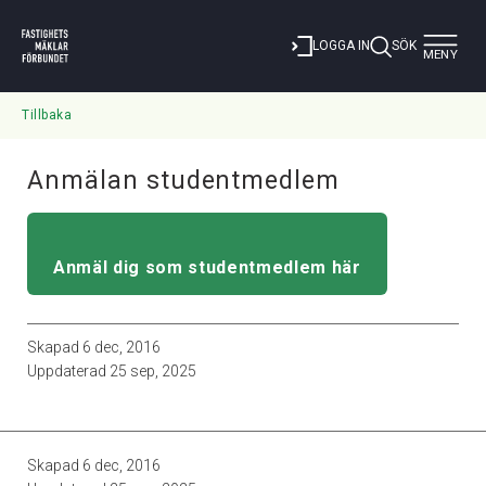
Toggle
LOGGA IN
SÖK
MENY
navigat
Tillbaka
Anmälan studentmedlem
Anmäl dig som studentmedlem här
Skapad
6 dec, 2016
Uppdaterad
25 sep, 2025
Skapad
6 dec, 2016