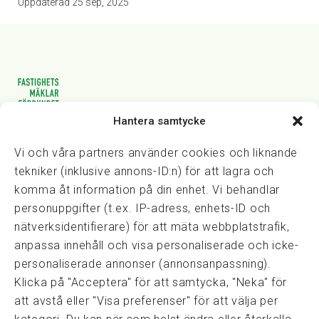
Uppdaterad
25 sep, 2025
Hantera samtycke
Vasagatan 28, 111 20 Stockholm
08-82 14 30
kansli@fmf.se
Vi och våra partners använder cookies och liknande
tekniker (inklusive annons-ID:n) för att lagra och
komma åt information på din enhet. Vi behandlar
personuppgifter (t.ex. IP-adress, enhets-ID och
Snabblänkar
nätverksidentifierare) för att mäta webbplatstrafik,
Prisexempel
anpassa innehåll och visa personaliserade och icke-
Medarbetare
personaliserade annonser (annonsanpassning).
Policies & integritet
Klicka på "Acceptera" för att samtycka, "Neka" för
Information om Cookie-hantering och Google Analytics
att avstå eller "Visa preferenser" för att välja per
Integritetspolicy