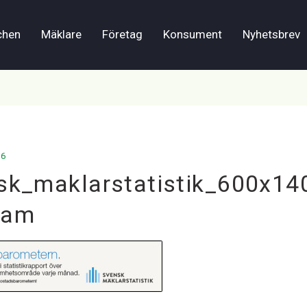
chen
Mäklare
Företag
Konsument
Nyhetsbrev
16
sk_maklarstatistik_600x14
ram