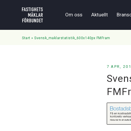
Om oss
Aktuellt
Brans
Start
»
Svensk_maklarstatistik_600x140px FMFram
7 APR, 20
Sven
FMF