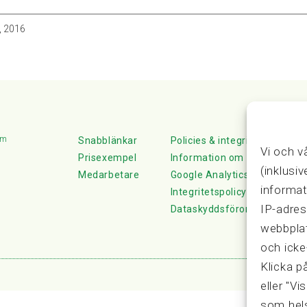
, 2016
lm
Snabblänkar
Policies & integritet
Vi och v
Prisexempel
Information om Cookie-hante
(inklusi
Medarbetare
Google Analytics
informat
Integritetspolicy
IP-adres
Dataskyddsförordningen
webbplat
och icke
Klicka p
eller "Vi
som hels