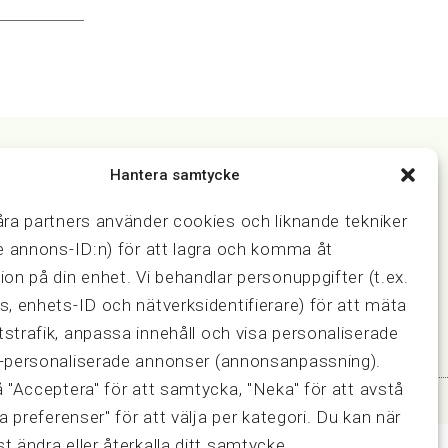
Hantera samtycke
Samarbeten
åra partners använder cookies och liknande tekniker
ring och
Press & media
ve annons-ID:n) för att lagra och komma åt
Fastighetsmäklarinspektionen
ion på din enhet. Vi behandlar personuppgifter (t.ex.
FRN, Fastighetsmarknadens
s, enhets-ID och nätverksidentifierare) för att mäta
reklamationsnämnd
strafik, anpassa innehåll och visa personaliserade
-personaliserade annonser (annonsanpassning).
å "Acceptera" för att samtycka, "Neka" för att avstå
sa preferenser" för att välja per kategori. Du kan när
t ändra eller återkalla ditt samtycke.