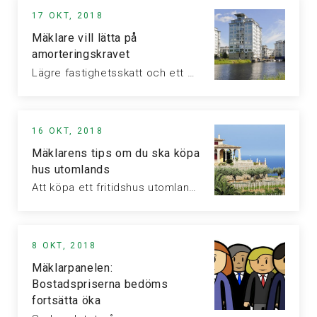
17 OKT, 2018
Mäklare vill lätta på
amorteringskravet
Lägre fastighetsskatt och ett minskat amorteringskrav är vad sex av tio mäklare…
16 OKT, 2018
Mäklarens tips om du ska köpa
hus utomlands
Att köpa ett fritidshus utomlands har blivit allt mer populärt men många…
8 OKT, 2018
Mäklarpanelen:
Bostadspriserna bedöms
fortsätta öka