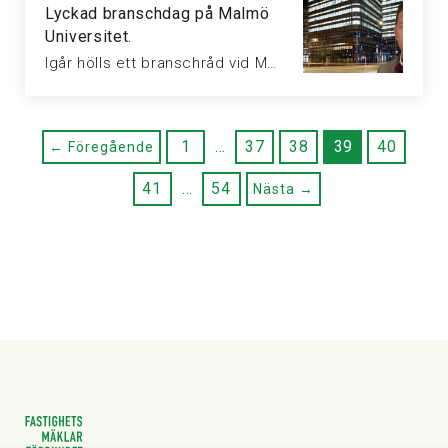
Lyckad branschdag på Malmö
Universitet.
Igår hölls ett branschråd vid Malmö universitet där många av de stora…
1
…
37
38
39
40
← Föregående
41
…
54
Nästa →