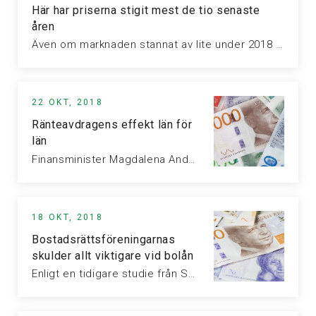
Här har priserna stigit mest de tio senaste
åren
Även om marknaden stannat av lite under 2018 har priserna rusat de…
22 OKT, 2018
Ränteavdragens effekt län för
län
Finansminister Magdalena Andersson talade redan 2017 om att hushållen bör räkna med…
18 OKT, 2018
Bostadsrättsföreningarnas
skulder allt viktigare vid bolån
Enligt en tidigare studie från SBAB så tar bostadsrättsköpare alltför sällan hänsyn…