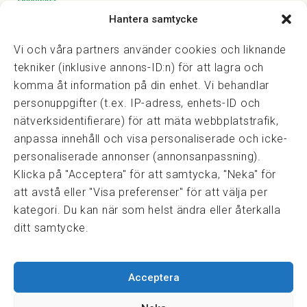
Hantera samtycke
Vasagatan 28, 111 20 Stockholm
08-82 14 30
kansli@fmf.se
Vi och våra partners använder cookies och liknande
tekniker (inklusive annons-ID:n) för att lagra och
komma åt information på din enhet. Vi behandlar
personuppgifter (t.ex. IP-adress, enhets-ID och
Snabblänkar
nätverksidentifierare) för att mäta webbplatstrafik,
Prisexempel
anpassa innehåll och visa personaliserade och icke-
Medarbetare
personaliserade annonser (annonsanpassning).
Policies & integritet
Klicka på "Acceptera" för att samtycka, "Neka" för
Information om Cookie-hantering och Google Analytics
att avstå eller "Visa preferenser" för att välja per
Integritetspolicy
kategori. Du kan när som helst ändra eller återkalla
Dataskyddsförordningen
ditt samtycke.
Samarbeten
Acceptera
Press & media
Fastighetsmäklarinspektionen