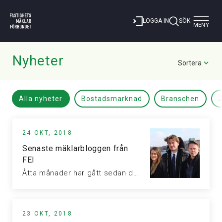
Toggle
LOGGA IN
SÖK
MENY
navigat
Nyheter
Sortera
Alla nyheter
Bostadsmarknad
Branschen
J
24 OKT, 2018
Senaste mäklarbloggen från
FEI
Åtta månader har gått sedan de tre deltagarna steg in i FEI:s…
23 OKT, 2018