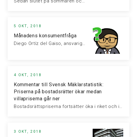
Sedan slutet på sommaren och början av hösten är det fler fastighetsmäklare…
5 OKT, 2018
Månadens konsumentfråga
Diego Ortíz del Gaiso, ansvarig för konsumentrelationer på Fastighetsmäklarförbundet, pratar dagligen med…
4 OKT, 2018
Kommentar till Svensk Mäklarstatistik:
Priserna på bostadsrätter ökar medan
villapriserna går ner
Bostadsrättspriserna fortsätter öka i riket och i samtliga storstadsregioner utom Centrala Göteborg…
3 OKT, 2018