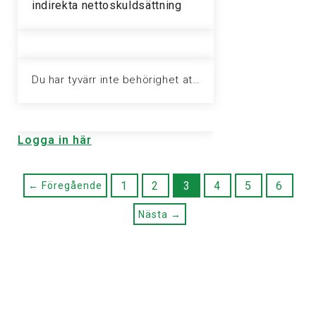
indirekta nettoskuldsättning
Du har tyvärr inte behörighet att visa denna sida. Vänligen logga in för att ta del av informationen.
Logga in här
1
2
3
4
5
6
← Föregående
Nästa →