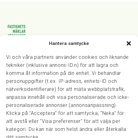
Hantera samtycke
Vasagatan 28, 111 20 Stockholm
08-82 14 30
kansli@fmf.se
Vi och våra partners använder cookies och liknande
tekniker (inklusive annons-ID:n) för att lagra och
komma åt information på din enhet. Vi behandlar
personuppgifter (t.ex. IP-adress, enhets-ID och
Snabblänkar
nätverksidentifierare) för att mäta webbplatstrafik,
Prisexempel
anpassa innehåll och visa personaliserade och icke-
Medarbetare
personaliserade annonser (annonsanpassning).
Policies & integritet
Klicka på "Acceptera" för att samtycka, "Neka" för
Information om Cookie-hantering och Google Analytics
att avstå eller "Visa preferenser" för att välja per
Integritetspolicy
kategori. Du kan när som helst ändra eller återkalla
Dataskyddsförordningen
ditt samtycke.