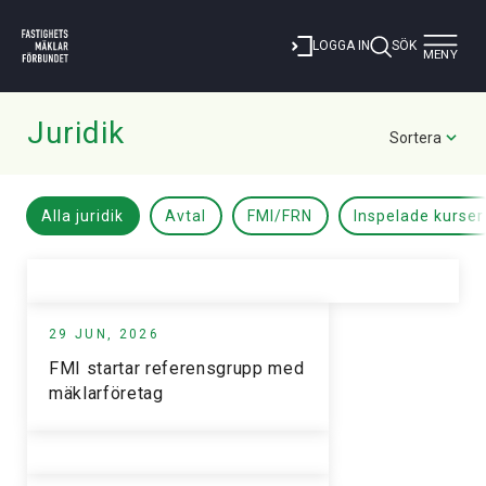
Toggle
LOGGA IN
SÖK
MENY
navigat
Juridik
Sortera
Alla juridik
Avtal
FMI/FRN
Inspelade kurser
29 JUN, 2026
FMI startar referensgrupp med
mäklarföretag