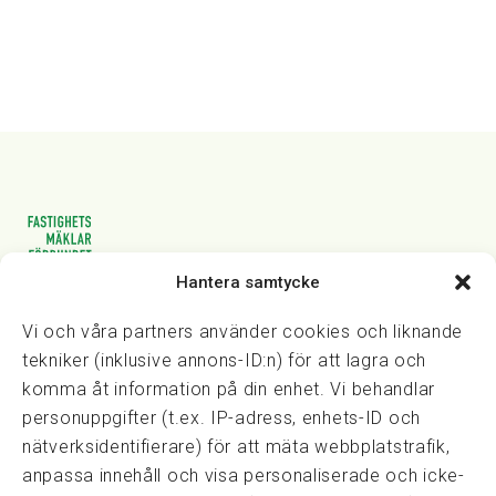
Hantera samtycke
Vasagatan 28, 111 20 Stockholm
08-82 14 30
kansli@fmf.se
Vi och våra partners använder cookies och liknande
tekniker (inklusive annons-ID:n) för att lagra och
komma åt information på din enhet. Vi behandlar
personuppgifter (t.ex. IP-adress, enhets-ID och
Snabblänkar
nätverksidentifierare) för att mäta webbplatstrafik,
Prisexempel
anpassa innehåll och visa personaliserade och icke-
Medarbetare