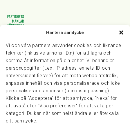
Hantera samtycke
Vasagatan 28, 111 20 Stockholm
08-82 14 30
kansli@fmf.se
Vi och våra partners använder cookies och liknande
tekniker (inklusive annons-ID:n) för att lagra och
komma åt information på din enhet. Vi behandlar
personuppgifter (t.ex. IP-adress, enhets-ID och
Snabblänkar
nätverksidentifierare) för att mäta webbplatstrafik,
Prisexempel
anpassa innehåll och visa personaliserade och icke-
Medarbetare
personaliserade annonser (annonsanpassning).
Policies & integritet
Klicka på "Acceptera" för att samtycka, "Neka" för
Information om Cookie-hantering och Google Analytics
att avstå eller "Visa preferenser" för att välja per
Integritetspolicy
kategori. Du kan när som helst ändra eller återkalla
Dataskyddsförordningen
ditt samtycke.