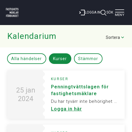
Toggle
LOGGA IN
SÖK
MENY
navigat
Kalendarium
Sortera
Alla händelser
Kurser
Stämmor
KURSER
Penningtvättslagen för
25 jan
fastighetsmäklare
2024
Du har tyvärr inte behörighet att visa denna sida. Vänligen logga in för att ta del av informationen.
Logga in här