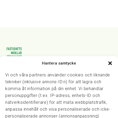
Hantera samtycke
Vasagatan 28, 111 20 Stockholm
08-82 14 30
kansli@fmf.se
Vi och våra partners använder cookies och liknande
tekniker (inklusive annons-ID:n) för att lagra och
komma åt information på din enhet. Vi behandlar
personuppgifter (t.ex. IP-adress, enhets-ID och
Snabblänkar
nätverksidentifierare) för att mäta webbplatstrafik,
Prisexempel
anpassa innehåll och visa personaliserade och icke-
Medarbetare
personaliserade annonser (annonsanpassning).
Policies & integritet