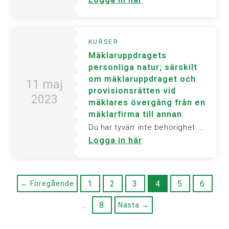
KURSER
Mäklaruppdragets
personliga natur; särskilt
om mäklaruppdraget och
11 maj
provisionsrätten vid
2023
mäklares övergång från en
mäklarfirma till annan
Du har tyvärr inte behörighet att visa denna sida. Vänligen logga in för att ta del av informationen.
Logga in här
1
2
3
4
5
6
← Föregående
…
8
Nästa →