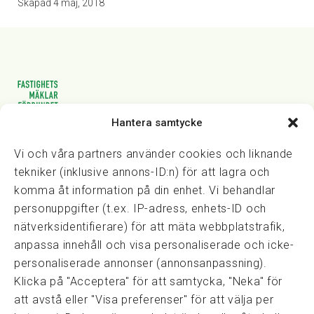
Skapad
4 maj, 2018
Hantera samtycke
Vasagatan 28, 111 20 Stockholm
08-82 14 30
kansli@fmf.se
Vi och våra partners använder cookies och liknande
tekniker (inklusive annons-ID:n) för att lagra och
komma åt information på din enhet. Vi behandlar
personuppgifter (t.ex. IP-adress, enhets-ID och
Snabblänkar
nätverksidentifierare) för att mäta webbplatstrafik,
Prisexempel
anpassa innehåll och visa personaliserade och icke-
Medarbetare
personaliserade annonser (annonsanpassning).
Policies & integritet
Klicka på "Acceptera" för att samtycka, "Neka" för
Information om Cookie-hantering och Google Analytics
att avstå eller "Visa preferenser" för att välja per
Integritetspolicy