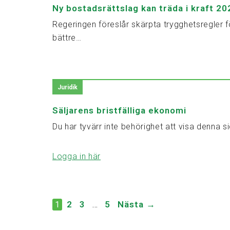
Ny bostadsrättslag kan träda i kraft 20
Regeringen föreslår skärpta trygghetsregler f
bättre…
Juridik
Säljarens bristfälliga ekonomi
Du har tyvärr inte behörighet att visa denna si
Logga in här
2
3
5
Nästa →
1
…