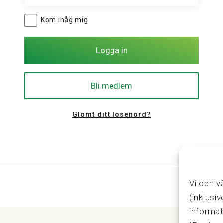
Kom ihåg mig
Glömt ditt lösenord?
Vi och v
(inklusi
informat