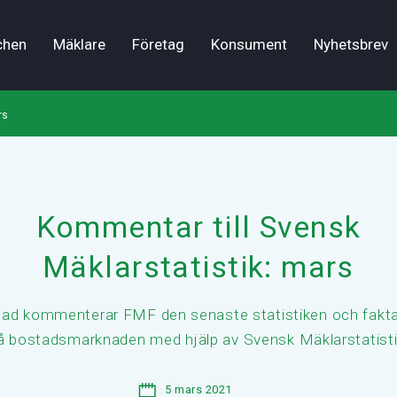
chen
Mäklare
Företag
Konsument
Nyhetsbrev
rs
Kommentar till Svensk
Mäklarstatistik: mars
ad kommenterar FMF den senaste statistiken och fakt
å bostadsmarknaden med hjälp av Svensk Mäklarstatisti
5 mars 2021