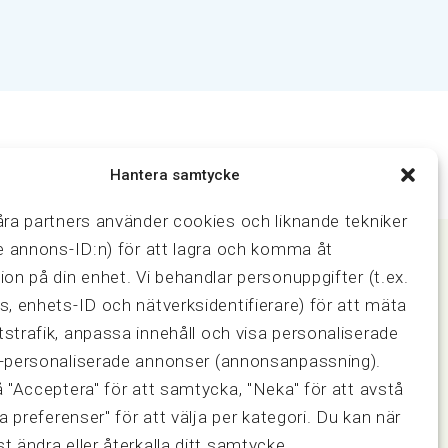
Hantera samtycke
åra partners använder cookies och liknande tekniker
ve annons-ID:n) för att lagra och komma åt
ion på din enhet. Vi behandlar personuppgifter (t.ex.
s, enhets-ID och nätverksidentifierare) för att mäta
Samarbeten
strafik, anpassa innehåll och visa personaliserade
ring och
Press & media
Fastighetsmäklarinspektionen
-personaliserade annonser (annonsanpassning).
FRN, Fastighetsmarknadens
å "Acceptera" för att samtycka, "Neka" för att avstå
reklamationsnämnd
sa preferenser" för att välja per kategori. Du kan när
t ändra eller återkalla ditt samtycke.