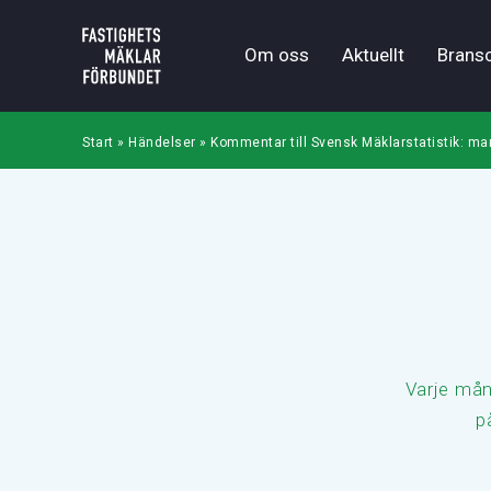
Om oss
Aktuellt
Brans
Start
»
Händelser
»
Kommentar till Svensk Mäklarstatistik: ma
Varje mån
p