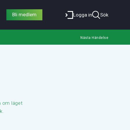
Bli medlem
Logga in
Sök
Nästa Händelse
a om läget
k.