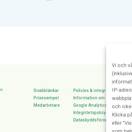
Vi och v
(inklusi
informat
IP-adres
lm
Snabblänkar
Policies & integritet
webbplat
Prisexempel
Information om Cookie-hante
Medarbetare
Google Analytics
och icke
Integritetspolicy
Klicka p
Dataskyddsförordningen
eller "Vi
som hels