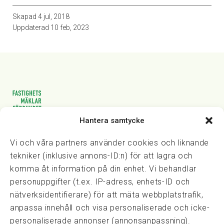
Skapad
4 jul, 2018
Uppdaterad
10 feb, 2023
Hantera samtycke
Vasagatan 28, 111 20 Stockholm
08-82 14 30
kansli@fmf.se
Vi och våra partners använder cookies och liknande
tekniker (inklusive annons-ID:n) för att lagra och
komma åt information på din enhet. Vi behandlar
personuppgifter (t.ex. IP-adress, enhets-ID och
Snabblänkar
nätverksidentifierare) för att mäta webbplatstrafik,
Prisexempel
anpassa innehåll och visa personaliserade och icke-
Medarbetare
personaliserade annonser (annonsanpassning).
Policies & integritet