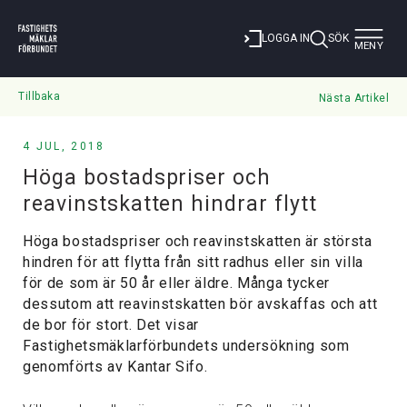
Toggle
LOGGA IN
SÖK
MENY
navigat
Tillbaka
Nästa Artikel
4 JUL, 2018
Höga bostadspriser och
reavinstskatten hindrar flytt
Höga bostadspriser och reavinstskatten är största
hindren för att flytta från sitt radhus eller sin villa
för de som är 50 år eller äldre. Många tycker
dessutom att reavinstskatten bör avskaffas och att
de bor för stort. Det visar
Fastighetsmäklarförbundets undersökning som
genomförts av Kantar Sifo.