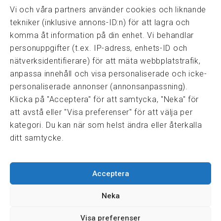
kansli@fmf.se
Vi och våra partners använder cookies och liknande
tekniker (inklusive annons-ID:n) för att lagra och
komma åt information på din enhet. Vi behandlar
personuppgifter (t.ex. IP-adress, enhets-ID och
Snabblänkar
nätverksidentifierare) för att mäta webbplatstrafik,
Prisexempel
anpassa innehåll och visa personaliserade och icke-
Medarbetare
personaliserade annonser (annonsanpassning).
Policies & integritet
Klicka på "Acceptera" för att samtycka, "Neka" för
Information om Cookie-hantering och Google Analytics
att avstå eller "Visa preferenser" för att välja per
Integritetspolicy
kategori. Du kan när som helst ändra eller återkalla
Dataskyddsförordningen
ditt samtycke.
Samarbeten
Acceptera
Press & media
Fastighetsmäklarinspektionen
Neka
FRN, Fastighetsmarknadens reklamationsnämnd
Visa preferenser