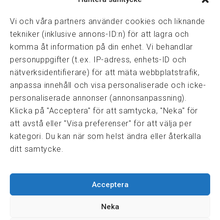
08-82 14 30
kansli@fmf.se
Vi och våra partners använder cookies och liknande
tekniker (inklusive annons-ID:n) för att lagra och
komma åt information på din enhet. Vi behandlar
personuppgifter (t.ex. IP-adress, enhets-ID och
Snabblänkar
nätverksidentifierare) för att mäta webbplatstrafik,
Prisexempel
anpassa innehåll och visa personaliserade och icke-
Medarbetare
personaliserade annonser (annonsanpassning).
Policies & integritet
Klicka på "Acceptera" för att samtycka, "Neka" för
Information om Cookie-hantering och Google Analytics
att avstå eller "Visa preferenser" för att välja per
Integritetspolicy
kategori. Du kan när som helst ändra eller återkalla
Dataskyddsförordningen
ditt samtycke.
Samarbeten
Acceptera
Press & media
Fastighetsmäklarinspektionen
Neka
FRN, Fastighetsmarknadens reklamationsnämnd