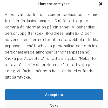
Hantera samtycke
Vasagatan 28, 111 20 Stockholm
08-82 14 30
kansli@fmf.se
Vi och våra partners använder cookies och liknande
tekniker (inklusive annons-ID:n) för att lagra och
komma åt information på din enhet. Vi behandlar
personuppgifter (t.ex. IP-adress, enhets-ID och
Snabblänkar
nätverksidentifierare) för att mäta webbplatstrafik,
Prisexempel
anpassa innehåll och visa personaliserade och icke-
Medarbetare
personaliserade annonser (annonsanpassning).
Policies & integritet
Klicka på "Acceptera" för att samtycka, "Neka" för
Information om Cookie-hantering och Google Analytics
att avstå eller "Visa preferenser" för att välja per
Integritetspolicy
kategori. Du kan när som helst ändra eller återkalla
Dataskyddsförordningen
ditt samtycke.
Samarbeten
Acceptera
Press & media
Fastighetsmäklarinspektionen
Neka
FRN, Fastighetsmarknadens reklamationsnämnd