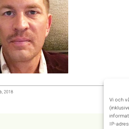
b, 2018
Vi och v
(inklusi
informat
IP-adres