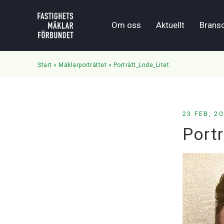
Om oss
Aktuellt
Brans
Start
»
Mäklarporträttet
»
Porträtt_Lnde_Litet
23 FEB, 2
Port