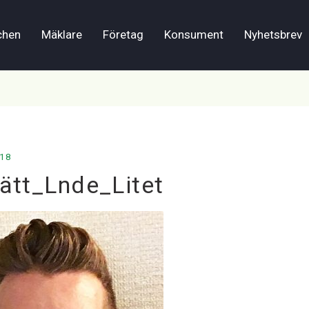
chen
Mäklare
Företag
Konsument
Nyhetsbrev
018
rätt_Lnde_Litet