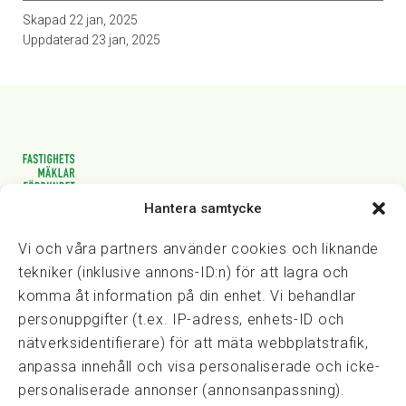
Skapad
22 jan, 2025
Uppdaterad
23 jan, 2025
Hantera samtycke
Vasagatan 28, 111 20 Stockholm
08-82 14 30
kansli@fmf.se
Vi och våra partners använder cookies och liknande
tekniker (inklusive annons-ID:n) för att lagra och
komma åt information på din enhet. Vi behandlar
personuppgifter (t.ex. IP-adress, enhets-ID och
Snabblänkar
nätverksidentifierare) för att mäta webbplatstrafik,
Prisexempel
anpassa innehåll och visa personaliserade och icke-
Medarbetare
personaliserade annonser (annonsanpassning).
Policies & integritet