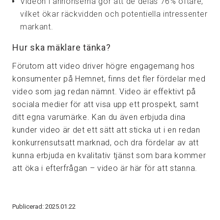
Videon i annonserna gör att de delas 76% oftare,
vilket ökar räckvidden och potentiella intressenter
markant.
Hur ska mäklare tänka?
Förutom att video driver högre engagemang hos
konsumenter på Hemnet, finns det fler fördelar med
video som jag redan nämnt. Video är effektivt på
sociala medier för att visa upp ett prospekt, samt
ditt egna varumärke. Kan du även erbjuda dina
kunder video är det ett sätt att sticka ut i en redan
konkurrensutsatt marknad, och dra fördelar av att
kunna erbjuda en kvalitativ tjänst som bara kommer
att öka i efterfrågan – video är här för att stanna.
Publicerad: 2025.01.22