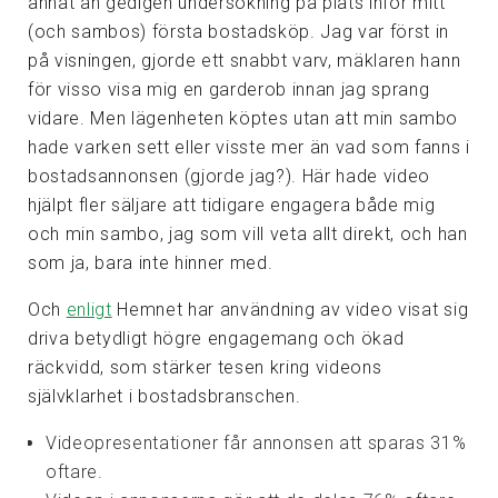
annat än gedigen undersökning på plats inför mitt
(och sambos) första bostadsköp. Jag var först in
på visningen, gjorde ett snabbt varv, mäklaren hann
för visso visa mig en garderob innan jag sprang
vidare. Men lägenheten köptes utan att min sambo
hade varken sett eller visste mer än vad som fanns i
bostadsannonsen (gjorde jag?). Här hade video
hjälpt fler säljare att tidigare engagera både mig
och min sambo, jag som vill veta allt direkt, och han
som ja, bara inte hinner med.
Och
enligt
Hemnet har användning av video visat sig
driva betydligt högre engagemang och ökad
räckvidd, som stärker tesen kring videons
självklarhet i bostadsbranschen.
Videopresentationer får annonsen att sparas 31%
oftare.