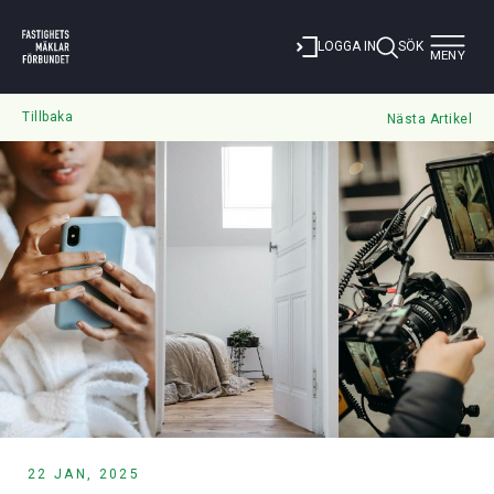
Toggle
LOGGA IN
SÖK
MENY
navigat
Tillbaka
Nästa Artikel
22 JAN, 2025