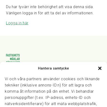
Du har tyvärr inte behörighet att visa denna sida.
Vänligen logga in för att ta del av informationen.
Logga in här
Hantera samtycke
Vasagatan 28, 111 20 Stockholm
08-82 14 30
kansli@fmf.se
Vi och våra partners använder cookies och liknande
tekniker (inklusive annons-ID:n) för att lagra och
komma åt information på din enhet. Vi behandlar
personuppgifter (t.ex. IP-adress, enhets-ID och
Snabblänkar
nätverksidentifierare) för att mäta webbplatstrafik,
Prisexempel