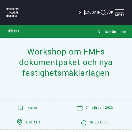
Toggle
LOGGA IN
SÖK
MENY
navigat
Tillbaka
Nästa Händelse
Workshop om FMFs
dokumentpaket och nya
fastighetsmäklarlagen
Kurser
24 februari 2022
Digitalt
09.00-10.00