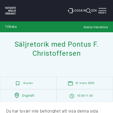
Toggle
LOGGA IN
SÖK
MENY
navigat
Tillbaka
Nästa Händelse
Säljretorik med Pontus F.
Christoffersen
Kurser
31 mars 2022
Digitalt
10.00-11.00
Du har tyvärr inte behörighet att visa denna sida.