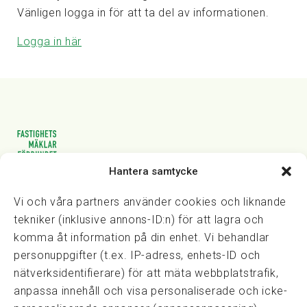
Vänligen logga in för att ta del av informationen.
Logga in här
Hantera samtycke
Vasagatan 28, 111 20 Stockholm
08-82 14 30
kansli@fmf.se
Vi och våra partners använder cookies och liknande
tekniker (inklusive annons-ID:n) för att lagra och
komma åt information på din enhet. Vi behandlar
personuppgifter (t.ex. IP-adress, enhets-ID och
Snabblänkar
nätverksidentifierare) för att mäta webbplatstrafik,
Prisexempel
anpassa innehåll och visa personaliserade och icke-
Medarbetare