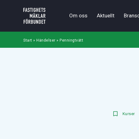
Om oss
Aktuellt
Brans
Start
»
Händelser
»
Penningtvätt
Kurser