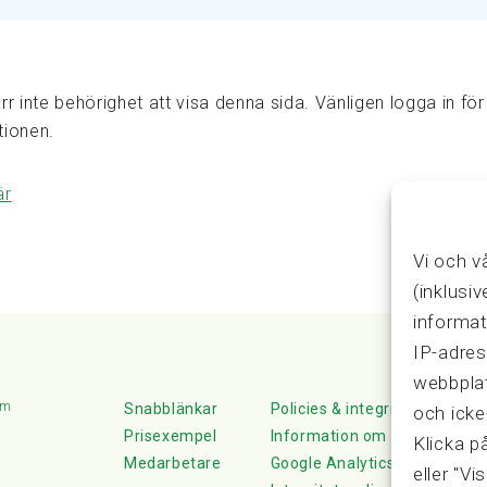
rr inte behörighet att visa denna sida. Vänligen logga in för 
tionen.
är
Vi och v
(inklusi
informat
IP-adres
webbplat
lm
Snabblänkar
Policies & integritet
och icke
Prisexempel
Information om Cookie-hante
Klicka p
Medarbetare
Google Analytics
eller "Vi