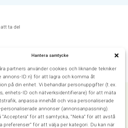
att ta del
Hantera samtycke
åra partners använder cookies och liknande tekniker
ve annons-ID:n) för att lagra och komma åt
ion på din enhet. Vi behandlar personuppgifter (t.ex.
s, enhets-ID och nätverksidentifierare) för att mäta
strafik, anpassa innehåll och visa personaliserade
Samarbeten
-personaliserade annonser (annonsanpassning).
ring och
Press & media
å "Acceptera" för att samtycka, "Neka" för att avstå
Fastighetsmäklarinspektionen
sa preferenser" för att välja per kategori. Du kan när