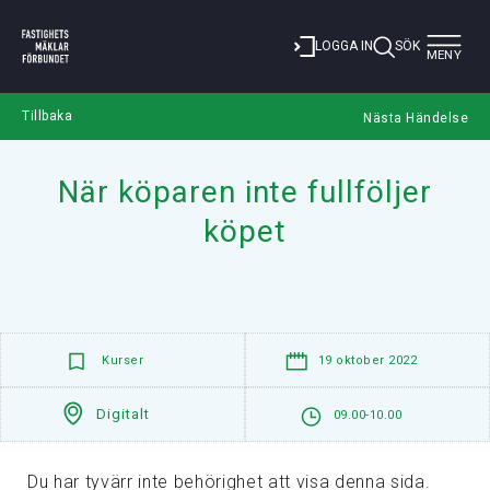
Toggle
LOGGA IN
SÖK
MENY
navigat
Tillbaka
Nästa Händelse
När köparen inte fullföljer
köpet
Kurser
19 oktober 2022
Digitalt
09.00-10.00
Du har tyvärr inte behörighet att visa denna sida.