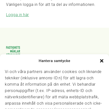
Vänligen logga in för att ta del av informationen.
Logga in här
Hantera samtycke
Vasagatan 28, 111 20 Stockholm
08-82 14 30
kansli@fmf.se
Vi och våra partners använder cookies och liknande
tekniker (inklusive annons-ID:n) för att lagra och
komma åt information på din enhet. Vi behandlar
personuppgifter (t.ex. IP-adress, enhets-ID och
Snabblänkar
nätverksidentifierare) för att mäta webbplatstrafik,
Prisexempel
anpassa innehåll och visa personaliserade och icke-
Medarbetare