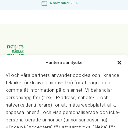
6 november 2020
Hantera samtycke
Vasagatan 28, 111 20 Stockholm
08-82 14 30
kansli@fmf.se
Vi och våra partners använder cookies och liknande
tekniker (inklusive annons-ID:n) för att lagra och
komma åt information på din enhet. Vi behandlar
personuppgifter (t.ex. IP-adress, enhets-ID och
Snabblänkar
nätverksidentifierare) för att mäta webbplatstrafik,
Prisexempel
anpassa innehåll och visa personaliserade och icke-
Medarbetare
personaliserade annonser (annonsanpassning).
Policies & integritet
Klicka på "Acceptera" för att samtycka, "Neka" för