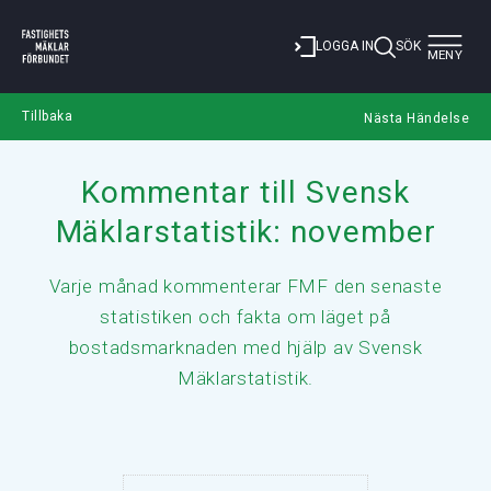
Toggle
LOGGA IN
SÖK
MENY
navigat
Tillbaka
Nästa Händelse
Kommentar till Svensk
Mäklarstatistik: november
Varje månad kommenterar FMF den senaste
statistiken och fakta om läget på
bostadsmarknaden med hjälp av Svensk
Mäklarstatistik.