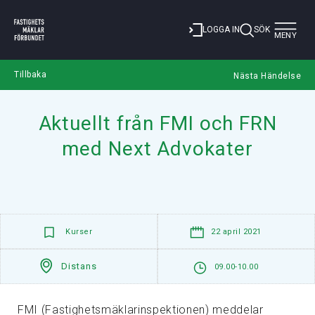
Toggle
LOGGA IN
SÖK
MENY
navigat
Tillbaka
Nästa Händelse
Aktuellt från FMI och FRN
med Next Advokater
Kurser
22 april 2021
Distans
09.00-10.00
FMI (Fastighetsmäklarinspektionen) meddelar