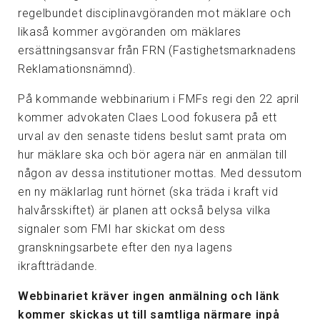
regelbundet disciplinavgöranden mot mäklare och
likaså kommer avgöranden om mäklares
ersättningsansvar från FRN (Fastighetsmarknadens
Reklamationsnämnd).
På kommande webbinarium i FMFs regi den 22 april
kommer advokaten Claes Lood fokusera på ett
urval av den senaste tidens beslut samt prata om
hur mäklare ska och bör agera när en anmälan till
någon av dessa institutioner mottas. Med dessutom
en ny mäklarlag runt hörnet (ska träda i kraft vid
halvårsskiftet) är planen att också belysa vilka
signaler som FMI har skickat om dess
granskningsarbete efter den nya lagens
ikraftträdande.
Webbinariet kräver ingen anmälning och länk
kommer skickas ut till samtliga närmare inpå