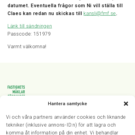
datumet. Eventuella frågor som Ni vill ställa till
Claes kan redan nu skickas till
kansli@fmf.se
.
Länk till sändningen
Passcode: 151979
Varmt välkomna!
Hantera samtycke
Vasagatan 28, 111 20 Stockholm
08-82 14 30
kansli@fmf.se
Vi och våra partners använder cookies och liknande
tekniker (inklusive annons-ID:n) för att lagra och
komma åt information på din enhet. Vi behandlar