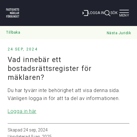
Toggle
LOGGA IN
SÖK
MENY
navigat
Tillbaka
Nästa Juridik
24 SEP, 2024
Vad innebär ett
bostadsrättsregister för
mäklaren?
Du har tyvärr inte behörighet att visa denna sida.
Vänligen logga in för att ta del av informationen.
Logga in här
Skapad
24 sep, 2024
Uppdaterad
9 jan, 2025