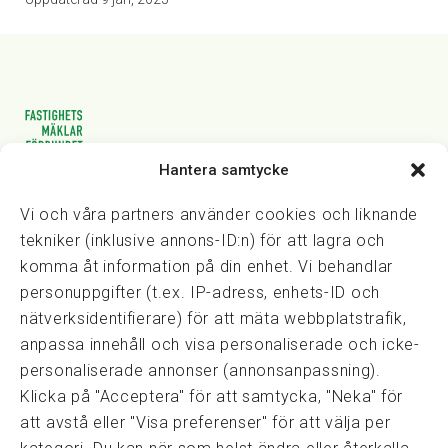
Hantera samtycke
Vasagatan 28, 111 20 Stockholm
08-82 14 30
kansli@fmf.se
Vi och våra partners använder cookies och liknande
tekniker (inklusive annons-ID:n) för att lagra och
komma åt information på din enhet. Vi behandlar
personuppgifter (t.ex. IP-adress, enhets-ID och
Snabblänkar
nätverksidentifierare) för att mäta webbplatstrafik,
Prisexempel
anpassa innehåll och visa personaliserade och icke-
Medarbetare
personaliserade annonser (annonsanpassning).
Policies & integritet
Klicka på "Acceptera" för att samtycka, "Neka" för
Information om Cookie-hantering och Google Analytics
att avstå eller "Visa preferenser" för att välja per
Integritetspolicy