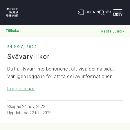
Toggle
LOGGA IN
SÖK
MENY
navigat
Tillbaka
Nästa Juridik
24 NOV, 2022
Svävarvillkor
Du har tyvärr inte behörighet att visa denna sida.
Vänligen logga in för att ta del av informationen.
Logga in här
Skapad
24 nov, 2022
Uppdaterad
22 feb, 2023