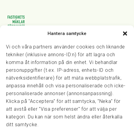
Hantera samtycke
Vasagatan 28, 111 20 Stockholm
08-82 14 30
kansli@fmf.se
Vi och våra partners använder cookies och liknande
tekniker (inklusive annons-ID:n) för att lagra och
komma åt information på din enhet. Vi behandlar
personuppgifter (t.ex. IP-adress, enhets-ID och
Snabblänkar
nätverksidentifierare) för att mäta webbplatstrafik,
Prisexempel
anpassa innehåll och visa personaliserade och icke-
Medarbetare
personaliserade annonser (annonsanpassning).
Policies & integritet
Klicka på "Acceptera" för att samtycka, "Neka" för
Information om Cookie-hantering och Google Analytics
att avstå eller "Visa preferenser" för att välja per
Integritetspolicy
kategori. Du kan när som helst ändra eller återkalla
Dataskyddsförordningen
ditt samtycke.