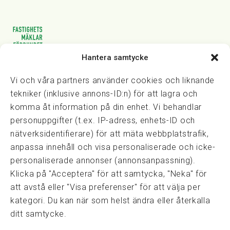
Hantera samtycke
Vasagatan 28, 111 20 Stockholm
08-82 14 30
kansli@fmf.se
Vi och våra partners använder cookies och liknande
tekniker (inklusive annons-ID:n) för att lagra och
komma åt information på din enhet. Vi behandlar
personuppgifter (t.ex. IP-adress, enhets-ID och
Snabblänkar
nätverksidentifierare) för att mäta webbplatstrafik,
Prisexempel
anpassa innehåll och visa personaliserade och icke-
Medarbetare
personaliserade annonser (annonsanpassning).
Policies & integritet
Klicka på "Acceptera" för att samtycka, "Neka" för
Information om Cookie-hantering och Google Analytics
att avstå eller "Visa preferenser" för att välja per
Integritetspolicy
kategori. Du kan när som helst ändra eller återkalla
Dataskyddsförordningen
ditt samtycke.