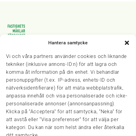
Hantera samtycke
Vasagatan 28, 111 20 Stockholm
08-82 14 30
kansli@fmf.se
Vi och våra partners använder cookies och liknande
tekniker (inklusive annons-ID:n) för att lagra och
komma åt information på din enhet. Vi behandlar
personuppgifter (t.ex. IP-adress, enhets-ID och
Snabblänkar
nätverksidentifierare) för att mäta webbplatstrafik,
Prisexempel
anpassa innehåll och visa personaliserade och icke-
Medarbetare
personaliserade annonser (annonsanpassning).
Policies & integritet
Klicka på "Acceptera" för att samtycka, "Neka" för
Information om Cookie-hantering och Google Analytics
att avstå eller "Visa preferenser" för att välja per
Integritetspolicy
kategori. Du kan när som helst ändra eller återkalla
Dataskyddsförordningen
ditt samtycke.