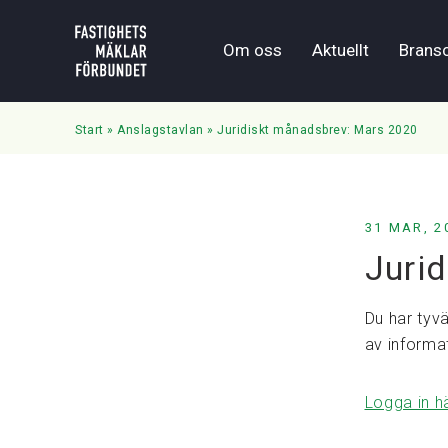
Om oss
Aktuellt
Brans
Start
»
Anslagstavlan
»
Juridiskt månadsbrev: Mars 2020
31 MAR, 2
Juri
Du har tyvä
av informa
Logga in h