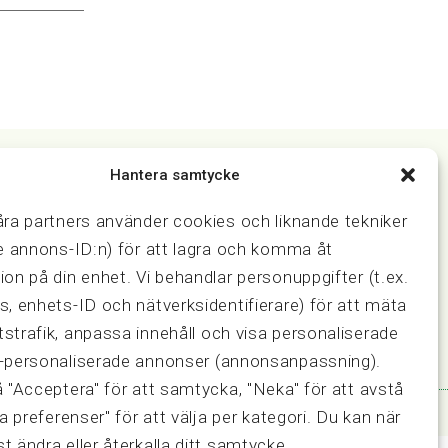
Hantera samtycke
Samarbeten
åra partners använder cookies och liknande tekniker
ring och
Press & media
ve annons-ID:n) för att lagra och komma åt
Fastighetsmäklarinspektionen
ion på din enhet. Vi behandlar personuppgifter (t.ex.
FRN, Fastighetsmarknadens
s, enhets-ID och nätverksidentifierare) för att mäta
reklamationsnämnd
strafik, anpassa innehåll och visa personaliserade
-personaliserade annonser (annonsanpassning).
å "Acceptera" för att samtycka, "Neka" för att avstå
sa preferenser" för att välja per kategori. Du kan när
t ändra eller återkalla ditt samtycke.