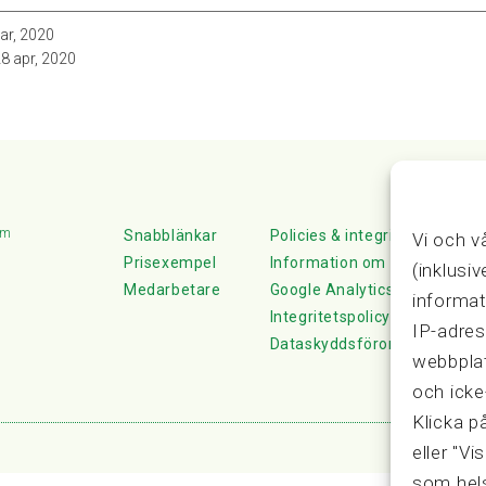
ar, 2020
8 apr, 2020
lm
Snabblänkar
Policies & integritet
Vi och v
Prisexempel
Information om Cookie-hante
(inklusi
Medarbetare
Google Analytics
informat
Integritetspolicy
IP-adres
Dataskyddsförordningen
webbplat
och icke
Klicka p
eller "Vi
som hels