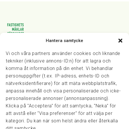
Hantera samtycke
Vasagatan 28, 111 20 Stockholm
08-82 14 30
kansli@fmf.se
Vi och våra partners använder cookies och liknande
tekniker (inklusive annons-ID:n) för att lagra och
komma åt information på din enhet. Vi behandlar
personuppgifter (t.ex. IP-adress, enhets-ID och
Snabblänkar
nätverksidentifierare) för att mäta webbplatstrafik,
Prisexempel
anpassa innehåll och visa personaliserade och icke-
Medarbetare
personaliserade annonser (annonsanpassning).
Policies & integritet
Klicka på "Acceptera" för att samtycka, "Neka" för
Information om Cookie-hantering och Google Analytics
att avstå eller "Visa preferenser" för att välja per
Integritetspolicy
kategori. Du kan när som helst ändra eller återkalla
Dataskyddsförordningen
ditt samtycke.