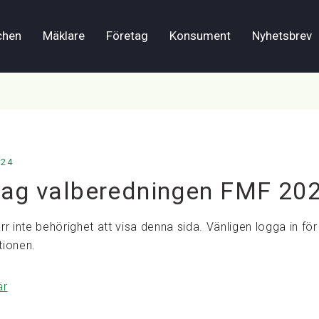
chen
Mäklare
Företag
Konsument
Nyhetsbrev
024
lag valberedningen FMF 20
rr inte behörighet att visa denna sida. Vänligen logga in för 
tionen.
är