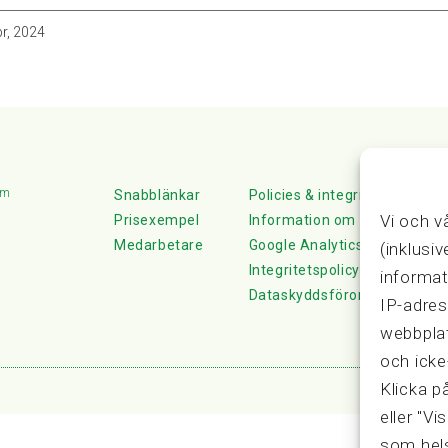
r, 2024
lm
Snabblänkar
Policies & integritet
Vi och v
Prisexempel
Information om Cookie-hante
Medarbetare
Google Analytics
(inklusi
Integritetspolicy
informat
Dataskyddsförordningen
IP-adres
webbplat
och icke
Klicka p
eller "Vi
som hels