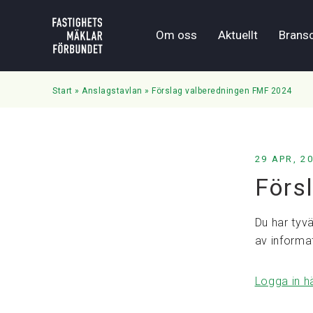
Om oss
Aktuellt
Brans
Start
»
Anslagstavlan
»
Förslag valberedningen FMF 2024
29 APR, 2
Förs
Du har tyvä
av informa
Logga in h