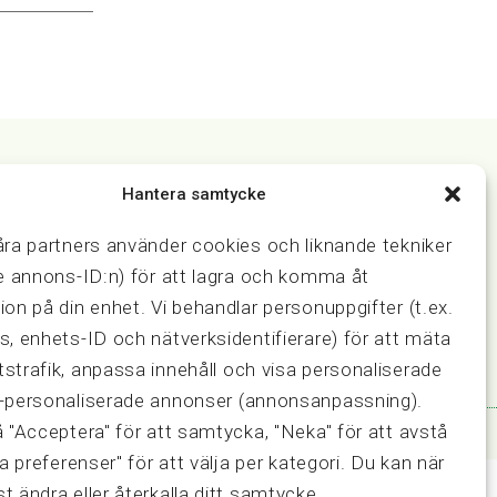
Hantera samtycke
Samarbeten
åra partners använder cookies och liknande tekniker
ring och
Press & media
Fastighetsmäklarinspektionen
ve annons-ID:n) för att lagra och komma åt
FRN, Fastighetsmarknadens
ion på din enhet. Vi behandlar personuppgifter (t.ex.
reklamationsnämnd
s, enhets-ID och nätverksidentifierare) för att mäta
strafik, anpassa innehåll och visa personaliserade
-personaliserade annonser (annonsanpassning).
å "Acceptera" för att samtycka, "Neka" för att avstå
sa preferenser" för att välja per kategori. Du kan när
t ändra eller återkalla ditt samtycke.