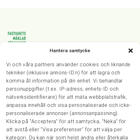
Hantera samtycke
Vasagatan 28, 111 20 Stockholm
08-82 14 30
kansli@fmf.se
Vi och våra partners använder cookies och liknande
tekniker (inklusive annons-ID:n) för att lagra och
komma åt information på din enhet. Vi behandlar
personuppgifter (t.ex. IP-adress, enhets-ID och
Snabblänkar
nätverksidentifierare) för att mäta webbplatstrafik,
Prisexempel
anpassa innehåll och visa personaliserade och icke-
Medarbetare
personaliserade annonser (annonsanpassning).
Policies & integritet
Klicka på "Acceptera" för att samtycka, "Neka" för
Information om Cookie-hantering och Google Analytics
att avstå eller "Visa preferenser" för att välja per
Integritetspolicy
kategori. Du kan när som helst ändra eller återkalla
Dataskyddsförordningen