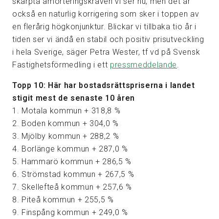
skärpta amorteringskraven vi ser nu, men det är
också en naturlig korrigering som sker i toppen av
en flerårig högkonjunktur. Blickar vi tillbaka tio år i
tiden ser vi ändå en stabil och positiv prisutveckling
i hela Sverige, säger Petra Wester, tf vd på Svensk
Fastighetsförmedling i ett
pressmeddelande
.
Topp 10: Här har bostadsrättspriserna i landet
stigit mest de senaste 10 åren
1. Motala kommun + 318,8 %
2. Boden kommun + 304,0 %
3. Mjölby kommun + 288,2 %
4. Borlänge kommun + 287,0 %
5. Hammarö kommun + 286,5 %
6. Strömstad kommun + 267,5 %
7. Skellefteå kommun + 257,6 %
8. Piteå kommun + 255,5 %
9. Finspång kommun + 249,0 %