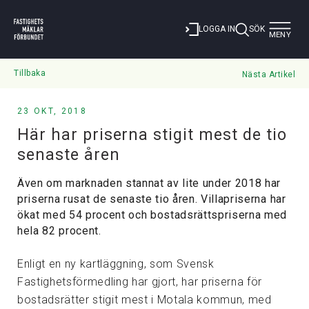
Toggle
LOGGA IN
SÖK
MENY
navigat
Tillbaka
Nästa Artikel
23 OKT, 2018
Här har priserna stigit mest de tio
senaste åren
Även om marknaden stannat av lite under 2018 har
priserna rusat de senaste tio åren. Villapriserna har
ökat med 54 procent och bostadsrättspriserna med
hela 82 procent.
Enligt en ny kartläggning, som Svensk
Fastighetsförmedling har gjort, har priserna för
bostadsrätter stigit mest i Motala kommun, med