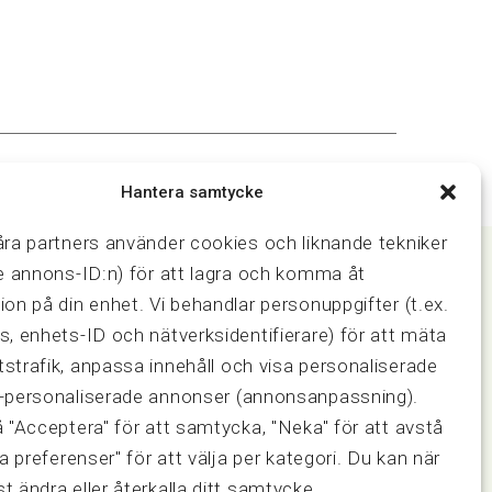
Hantera samtycke
åra partners använder cookies och liknande tekniker
ve annons-ID:n) för att lagra och komma åt
ion på din enhet. Vi behandlar personuppgifter (t.ex.
Samarbeten
s, enhets-ID och nätverksidentifierare) för att mäta
ring och
Press & media
strafik, anpassa innehåll och visa personaliserade
Fastighetsmäklarinspektionen
-personaliserade annonser (annonsanpassning).
FRN, Fastighetsmarknadens
å "Acceptera" för att samtycka, "Neka" för att avstå
reklamationsnämnd
sa preferenser" för att välja per kategori. Du kan när
t ändra eller återkalla ditt samtycke.