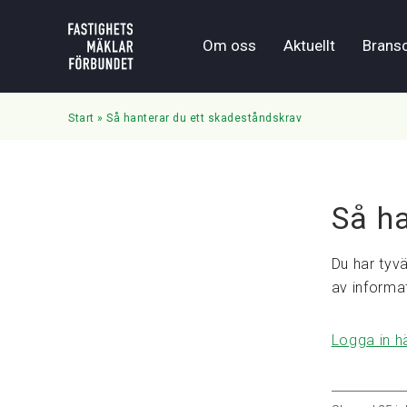
Om oss
Aktuellt
Brans
Start
»
Så hanterar du ett skadeståndskrav
Så h
Du har tyvä
av informa
Logga in h