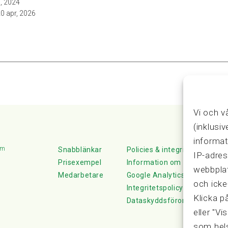
l, 2024
0 apr, 2026
Vi och v
(inklusi
informat
lm
Snabblänkar
Policies & integritet
IP-adres
Prisexempel
Information om Cookie-hante
webbplat
Medarbetare
Google Analytics
och icke
Integritetspolicy
Klicka p
Dataskyddsförordningen
eller "Vi
som hels