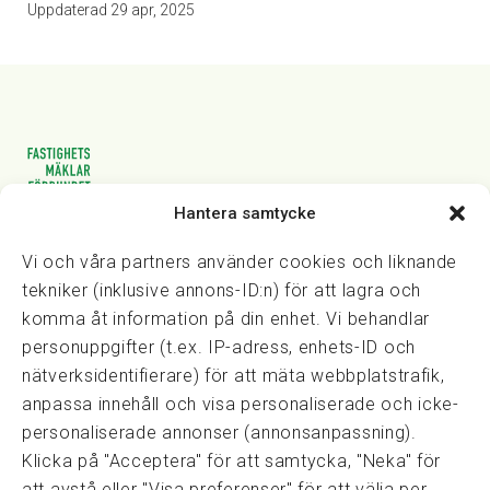
Uppdaterad
29 apr, 2025
Hantera samtycke
Vasagatan 28, 111 20 Stockholm
08-82 14 30
kansli@fmf.se
Vi och våra partners använder cookies och liknande
tekniker (inklusive annons-ID:n) för att lagra och
komma åt information på din enhet. Vi behandlar
personuppgifter (t.ex. IP-adress, enhets-ID och
Snabblänkar
nätverksidentifierare) för att mäta webbplatstrafik,
Prisexempel
anpassa innehåll och visa personaliserade och icke-
Medarbetare
personaliserade annonser (annonsanpassning).
Policies & integritet
Klicka på "Acceptera" för att samtycka, "Neka" för
Information om Cookie-hantering och Google Analytics
att avstå eller "Visa preferenser" för att välja per