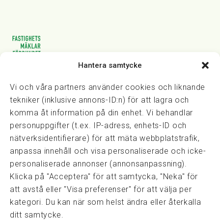
Hantera samtycke
Vasagatan 28, 111 20 Stockholm
08-82 14 30
kansli@fmf.se
Vi och våra partners använder cookies och liknande
tekniker (inklusive annons-ID:n) för att lagra och
komma åt information på din enhet. Vi behandlar
personuppgifter (t.ex. IP-adress, enhets-ID och
Snabblänkar
nätverksidentifierare) för att mäta webbplatstrafik,
Prisexempel
anpassa innehåll och visa personaliserade och icke-
Medarbetare
personaliserade annonser (annonsanpassning).
Policies & integritet
Klicka på "Acceptera" för att samtycka, "Neka" för
Information om Cookie-hantering och Google Analytics
att avstå eller "Visa preferenser" för att välja per
Integritetspolicy
kategori. Du kan när som helst ändra eller återkalla
Dataskyddsförordningen
ditt samtycke.