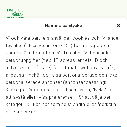
Hantera samtycke
Vasagatan 28, 111 20 Stockholm
08-82 14 30
kansli@fmf.se
Vi och våra partners använder cookies och liknande
tekniker (inklusive annons-ID:n) för att lagra och
komma åt information på din enhet. Vi behandlar
personuppgifter (t.ex. IP-adress, enhets-ID och
Snabblänkar
nätverksidentifierare) för att mäta webbplatstrafik,
Prisexempel
anpassa innehåll och visa personaliserade och icke-
Medarbetare
personaliserade annonser (annonsanpassning).
Policies & integritet
Klicka på "Acceptera" för att samtycka, "Neka" för
Information om Cookie-hantering och Google Analytics
att avstå eller "Visa preferenser" för att välja per
Integritetspolicy
kategori. Du kan när som helst ändra eller återkalla
Dataskyddsförordningen
ditt samtycke.
Samarbeten